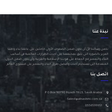
نبذة عنا
تكمن رسالتنا فى أن نكون ضمن الصفوف الأولى حاملين على عاتقنا بناء وطننا
العزيز بالصورة التى تليق بمجتمعنا على أحدث الطرازات العالمية فى أساليب
البناء والتعمير مع الحفاظ على هويتنا الإسلامية والعربية وأن نكون ضمن الدول
المتقدمة التى تستخدم أحدث وأفضل طرق البناء والتعمير على مستوى العالم
اتصل بنا
P.O.Box 90790 Riyadh 11623, Saudi Arabia
Salesf@alnashmi.com.sa
0556599951