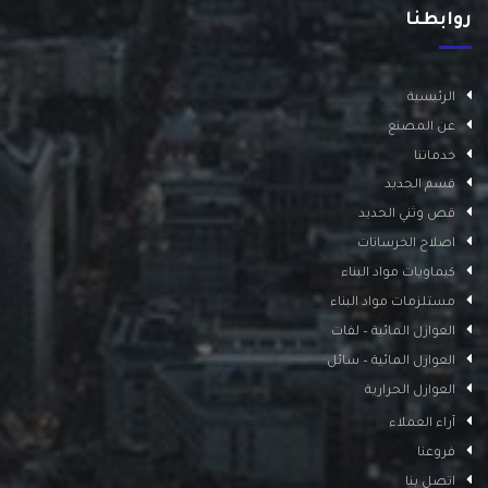
روابطنا
الرئيسية
عن المصنع
خدماتنا
قسم الحديد
قص وثني الحديد
اصلاح الخرسانات
كيماويات مواد البناء
مستلزمات مواد البناء
العوازل المائية – لفات
العوازل المائية – سائل
العوازل الحرارية
آراء العملاء
فروعنا
اتصل بنا